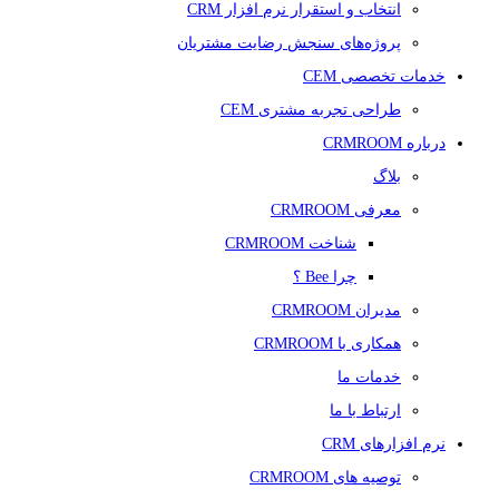
انتخاب و استقرار نرم افزار CRM
پروژه‌های سنجش رضایت مشتریان
خدمات تخصصی CEM
طراحی تجربه مشتری CEM
درباره CRMROOM
بلاگ
معرفی CRMROOM
شناخت CRMROOM
چرا Bee ؟
مدیران CRMROOM
همکاری با CRMROOM
خدمات ما
ارتباط با ما
نرم افزارهای CRM
توصیه های CRMROOM