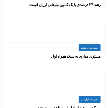
رشد ۳۴ درصدی با یک کمپین تبلیغاتی ارزان قیمت
معمولاً وقتی نام از بی‌ام‌دابلیو BMW در یک…
۱۴۰۰-۰۷-۲۰
ارسال شده توسط
admin
1.03k بازدید
دسته بندی نشده
مشتری مداری به سبک همراه اول
حتما در طول روز برای شما نیز اتفاق…
۱۴۰۰-۰۷-۱۸
ارسال شده توسط
admin
957 بازدید
مدیریت بازاریابی
بزرگ‌ترین اشتباه بازاریابی؛ نداشتن استراتژی