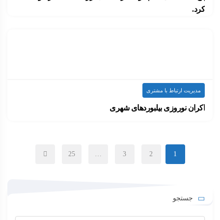
کرد.
به‌عنوان صاحب یک تجارت کوچک، شما در کسب‌وکار…
۱۴۰۰-۰۷-۱۴
ارسال شده توسط
admin
2.46k بازدید
مدیریت ارتباط با مشتری
اکران نوروزی بیلبوردهای شهری
فعالان عرصه تبلیغات وقتی قرار است برای یک…
۱۴۰۰-۰۷-۱۴
ارسال شده توسط
admin
1.08k بازدید
25
…
3
2
1
جستجو