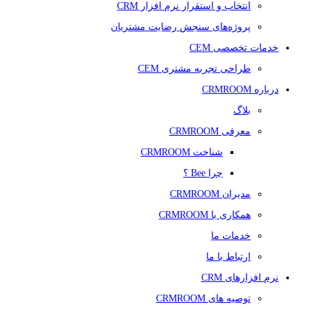
انتخاب و استقرار نرم افزار CRM
پروژه‌های سنجش رضایت مشتریان
خدمات تخصصی CEM
طراحی تجربه مشتری CEM
درباره CRMROOM
بلاگ
معرفی CRMROOM
شناخت CRMROOM
چرا Bee ؟
مدیران CRMROOM
همکاری با CRMROOM
خدمات ما
ارتباط با ما
نرم افزارهای CRM
توصیه های CRMROOM