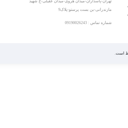
تهران-پاسداران-میدان هروی-میدان عقیلی-خ شهید
مازندرانی-بن بست پرستو-پلاک9
شماره تماس : 09190026243
ظ است.