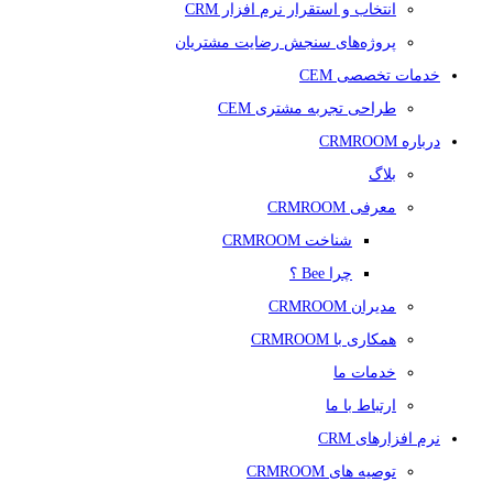
انتخاب و استقرار نرم افزار CRM
پروژه‌های سنجش رضایت مشتریان
خدمات تخصصی CEM
طراحی تجربه مشتری CEM
درباره CRMROOM
بلاگ
معرفی CRMROOM
شناخت CRMROOM
چرا Bee ؟
مدیران CRMROOM
همکاری با CRMROOM
خدمات ما
ارتباط با ما
نرم افزارهای CRM
توصیه های CRMROOM