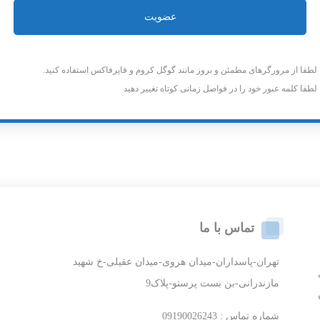
عضویت
لطفا از مرورگرهای مطمئن و بروز مانند گوگل کروم و فایرفاکس استفاده کنید.
لطفا کلمه عبور خود را در فواصل زمانی کوتاه تغییر دهید
تماس با ما
تهران-پاسداران-میدان هروی-میدان عقیلی-خ شهید
مازندرانی-بن بست پرستو-پلاک9
شماره تماس : 09190026243