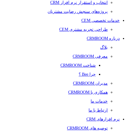
انتخاب و استقرار نرم افزار CRM
پروژه‌های سنجش رضایت مشتریان
خدمات تخصصی CEM
طراحی تجربه مشتری CEM
درباره CRMROOM
بلاگ
معرفی CRMROOM
شناخت CRMROOM
چرا Bee ؟
مدیران CRMROOM
همکاری با CRMROOM
خدمات ما
ارتباط با ما
نرم افزارهای CRM
توصیه های CRMROOM