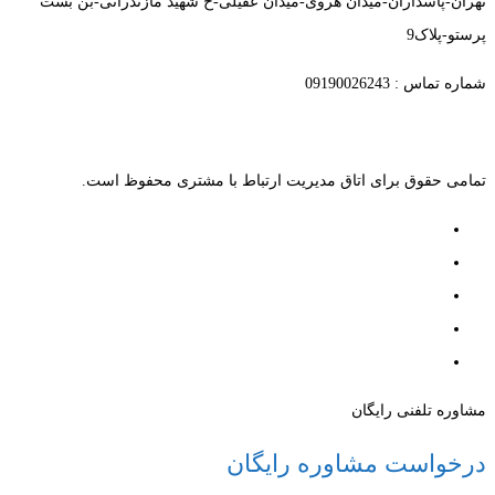
تهران-پاسداران-میدان هروی-میدان عقیلی-خ شهید مازندرانی-بن بست
پرستو-پلاک9
شماره تماس : 09190026243
تمامی حقوق برای اتاق مدیریت ارتباط با مشتری محفوظ است.
مشاوره تلفنی رایگان
درخواست مشاوره رایگان