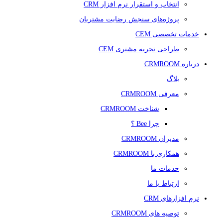
انتخاب و استقرار نرم افزار CRM
پروژه‌های سنجش رضایت مشتریان
خدمات تخصصی CEM
طراحی تجربه مشتری CEM
درباره CRMROOM
بلاگ
معرفی CRMROOM
شناخت CRMROOM
چرا Bee ؟
مدیران CRMROOM
همکاری با CRMROOM
خدمات ما
ارتباط با ما
نرم افزارهای CRM
توصیه های CRMROOM