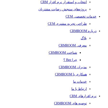
انتخاب و استقرار نرم افزار CRM
پروژه‌های سنجش رضایت مشتریان
خدمات تخصصی CEM
طراحی تجربه مشتری CEM
درباره CRMROOM
بلاگ
معرفی CRMROOM
شناخت CRMROOM
چرا Bee ؟
مدیران CRMROOM
همکاری با CRMROOM
خدمات ما
ارتباط با ما
نرم افزارهای CRM
توصیه های CRMROOM