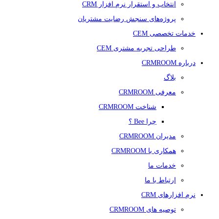
انتخاب و استقرار نرم افزار CRM
پروژه‌های سنجش رضایت مشتریان
خدمات تخصصی CEM
طراحی تجربه مشتری CEM
درباره CRMROOM
بلاگ
معرفی CRMROOM
شناخت CRMROOM
چرا Bee ؟
مدیران CRMROOM
همکاری با CRMROOM
خدمات ما
ارتباط با ما
نرم افزارهای CRM
توصیه های CRMROOM