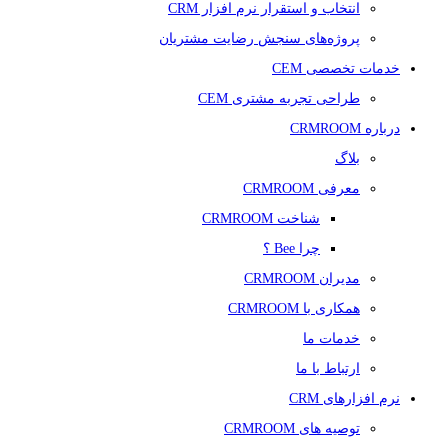
انتخاب و استقرار نرم افزار CRM
پروژه‌های سنجش رضایت مشتریان
خدمات تخصصی CEM
طراحی تجربه مشتری CEM
درباره CRMROOM
بلاگ
معرفی CRMROOM
شناخت CRMROOM
چرا Bee ؟
مدیران CRMROOM
همکاری با CRMROOM
خدمات ما
ارتباط با ما
نرم افزارهای CRM
توصیه های CRMROOM