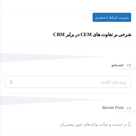
مدیریت ارتباط با مشتری
شرحی بر تفاوت های CEM در برابر CRM
به هيچ وجه نمي توان اين موضوع را…
۱۳۹۹-۰۹-۲۱
ارسال شده توسط
admin
714 بازدید
جستجو
جستجو
برای:
Recent Posts
در خدمت و خیانت واحدهای امور مشتریان