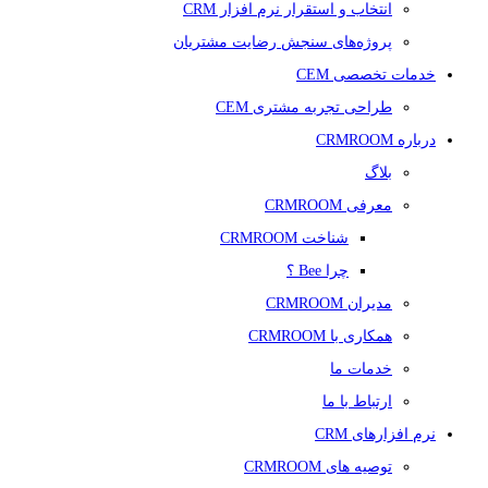
انتخاب و استقرار نرم افزار CRM
پروژه‌های سنجش رضایت مشتریان
خدمات تخصصی CEM
طراحی تجربه مشتری CEM
درباره CRMROOM
بلاگ
معرفی CRMROOM
شناخت CRMROOM
چرا Bee ؟
مدیران CRMROOM
همکاری با CRMROOM
خدمات ما
ارتباط با ما
نرم افزارهای CRM
توصیه های CRMROOM