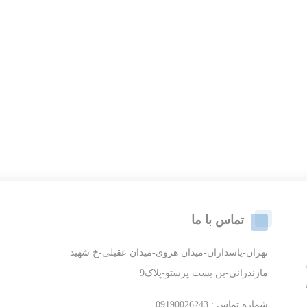
تماس با ما
تهران-پاسداران-میدان هروی-میدان عقیلی-خ شهید
مازندرانی-بن بست پرستو-پلاک9
شماره تماس : 09190026243