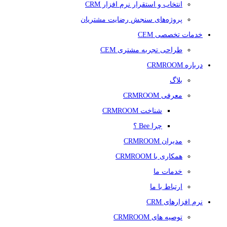
انتخاب و استقرار نرم افزار CRM
پروژه‌های سنجش رضایت مشتریان
خدمات تخصصی CEM
طراحی تجربه مشتری CEM
درباره CRMROOM
بلاگ
معرفی CRMROOM
شناخت CRMROOM
چرا Bee ؟
مدیران CRMROOM
همکاری با CRMROOM
خدمات ما
ارتباط با ما
نرم افزارهای CRM
توصیه های CRMROOM