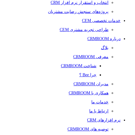
انتخاب و استقرار نرم افزار CRM
پروژه‌های سنجش رضایت مشتریان
خدمات تخصصی CEM
طراحی تجربه مشتری CEM
درباره CRMROOM
بلاگ
معرفی CRMROOM
شناخت CRMROOM
چرا Bee ؟
مدیران CRMROOM
همکاری با CRMROOM
خدمات ما
ارتباط با ما
نرم افزارهای CRM
توصیه های CRMROOM