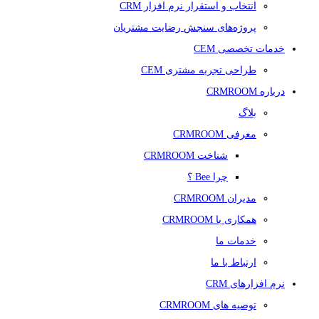
انتخاب و استقرار نرم افزار CRM
پروژه‌های سنجش رضایت مشتریان
خدمات تخصصی CEM
طراحی تجربه مشتری CEM
درباره CRMROOM
بلاگ
معرفی CRMROOM
شناخت CRMROOM
چرا Bee ؟
مدیران CRMROOM
همکاری با CRMROOM
خدمات ما
ارتباط با ما
نرم افزارهای CRM
توصیه های CRMROOM