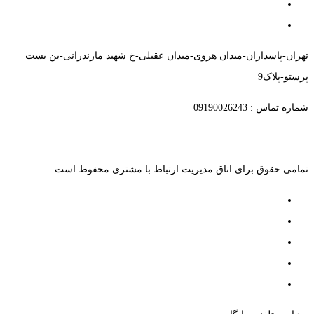
تهران-پاسداران-میدان هروی-میدان عقیلی-خ شهید مازندرانی-بن بست
پرستو-پلاک9
شماره تماس : 09190026243
تمامی حقوق برای اتاق مدیریت ارتباط با مشتری محفوظ است.