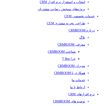
انتخاب و استقرار نرم افزار CRM
پروژه‌های سنجش رضایت مشتریان
خدمات تخصصی CEM
طراحی تجربه مشتری CEM
درباره CRMROOM
بلاگ
معرفی CRMROOM
شناخت CRMROOM
چرا Bee ؟
مدیران CRMROOM
همکاری با CRMROOM
خدمات ما
ارتباط با ما
نرم افزارهای CRM
توصیه های CRMROOM