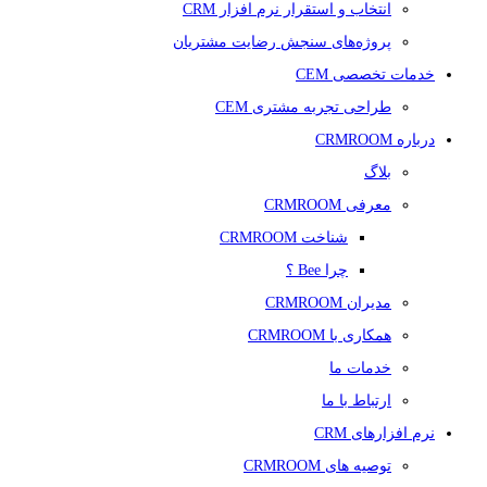
انتخاب و استقرار نرم افزار CRM
پروژه‌های سنجش رضایت مشتریان
خدمات تخصصی CEM
طراحی تجربه مشتری CEM
درباره CRMROOM
بلاگ
معرفی CRMROOM
شناخت CRMROOM
چرا Bee ؟
مدیران CRMROOM
همکاری با CRMROOM
خدمات ما
ارتباط با ما
نرم افزارهای CRM
توصیه های CRMROOM