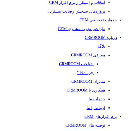
انتخاب و استقرار نرم افزار CRM
پروژه‌های سنجش رضایت مشتریان
خدمات تخصصی CEM
طراحی تجربه مشتری CEM
درباره CRMROOM
بلاگ
معرفی CRMROOM
شناخت CRMROOM
چرا Bee ؟
مدیران CRMROOM
همکاری با CRMROOM
خدمات ما
ارتباط با ما
نرم افزارهای CRM
توصیه های CRMROOM