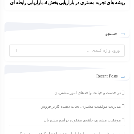
ریشه های تجربه مشتری در بازاریابی بخش 4- بازاریابی رابطه ای
در دهه 1990 ما شاهد ظهور و رشد…
۱۴۰۰-۰۴-۱۵
ارسال شده توسط
admin
575 بازدید
جستجو
جستجو
برای:
Recent Posts
در خدمت و خیانت واحدهای امور مشتریان
مدیریت موفقیت مشتری، نجات دهنده کاریز فروش
موفقیت مشتری،حلقه‌ی مفقوده درامورمشتریان
چه چیزهایی با مدیریت ارتباط با مشتری اشتباه گرفته می‌شوند؟