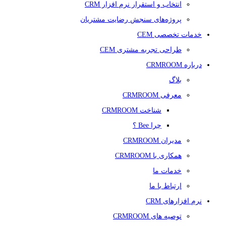
انتخاب و استقرار نرم افزار CRM
پروژه‌های سنجش رضایت مشتریان
خدمات تخصصی CEM
طراحی تجربه مشتری CEM
درباره CRMROOM
بلاگ
معرفی CRMROOM
شناخت CRMROOM
چرا Bee ؟
مدیران CRMROOM
همکاری با CRMROOM
خدمات ما
ارتباط با ما
نرم افزارهای CRM
توصیه های CRMROOM