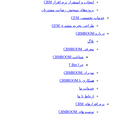
انتخاب و استقرار نرم افزار CRM
پروژه‌های سنجش رضایت مشتریان
خدمات تخصصی CEM
طراحی تجربه مشتری CEM
درباره CRMROOM
بلاگ
معرفی CRMROOM
شناخت CRMROOM
چرا Bee ؟
مدیران CRMROOM
همکاری با CRMROOM
خدمات ما
ارتباط با ما
نرم افزارهای CRM
توصیه های CRMROOM