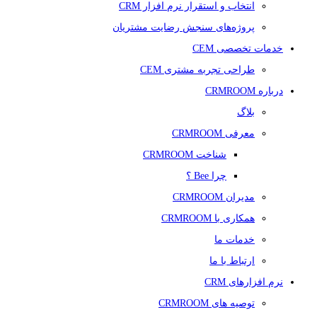
انتخاب و استقرار نرم افزار CRM
پروژه‌های سنجش رضایت مشتریان
خدمات تخصصی CEM
طراحی تجربه مشتری CEM
درباره CRMROOM
بلاگ
معرفی CRMROOM
شناخت CRMROOM
چرا Bee ؟
مدیران CRMROOM
همکاری با CRMROOM
خدمات ما
ارتباط با ما
نرم افزارهای CRM
توصیه های CRMROOM