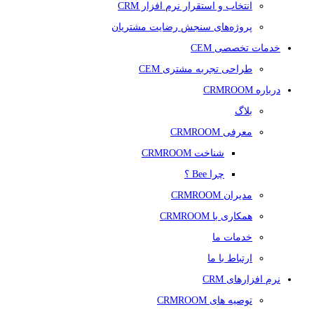
انتخاب و استقرار نرم افزار CRM
پروژه‌های سنجش رضایت مشتریان
خدمات تخصصی CEM
طراحی تجربه مشتری CEM
درباره CRMROOM
بلاگ
معرفی CRMROOM
شناخت CRMROOM
چرا Bee ؟
مدیران CRMROOM
همکاری با CRMROOM
خدمات ما
ارتباط با ما
نرم افزارهای CRM
توصیه های CRMROOM