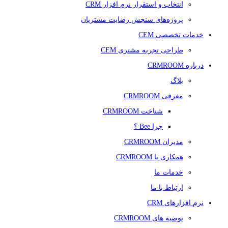
انتخاب و استقرار نرم افزار CRM
پروژه‌های سنجش رضایت مشتریان
خدمات تخصصی CEM
طراحی تجربه مشتری CEM
درباره CRMROOM
بلاگ
معرفی CRMROOM
شناخت CRMROOM
چرا Bee ؟
مدیران CRMROOM
همکاری با CRMROOM
خدمات ما
ارتباط با ما
نرم افزارهای CRM
توصیه های CRMROOM