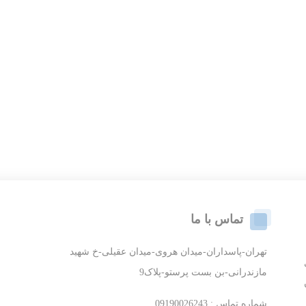
تماس با ما
تهران-پاسداران-میدان هروی-میدان عقیلی-خ شهید
مازندرانی-بن بست پرستو-پلاک9
شماره تماس : 09190026243