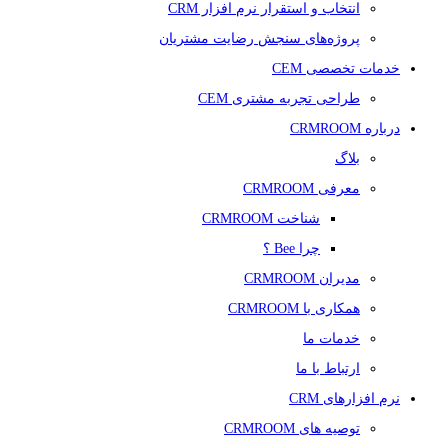
انتخاب و استقرار نرم افزار CRM
پروژه‌های سنجش رضایت مشتریان
خدمات تخصصی CEM
طراحی تجربه مشتری CEM
درباره CRMROOM
بلاگ
معرفی CRMROOM
شناخت CRMROOM
چرا Bee ؟
مدیران CRMROOM
همکاری با CRMROOM
خدمات ما
ارتباط با ما
نرم افزارهای CRM
توصیه های CRMROOM