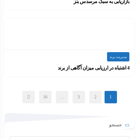
بازاریابی به سبک مرسدس بنز
در گفت‌وگویی با اولا کالنیوس (Ola Källenius) از…
۱۴۰۰-۰۷-۱۴
ارسال شده توسط
admin
879 بازدید
مدیریت برند
4 اشتباه در ارزیابی میزان آگاهی از برند
یکی از مهم‌ترین وظایف بازاریابان جذب مشتریان جدید…
۱۴۰۰-۰۷-۱۲
ارسال شده توسط
admin
819 بازدید
16
…
3
2
1
جستجو