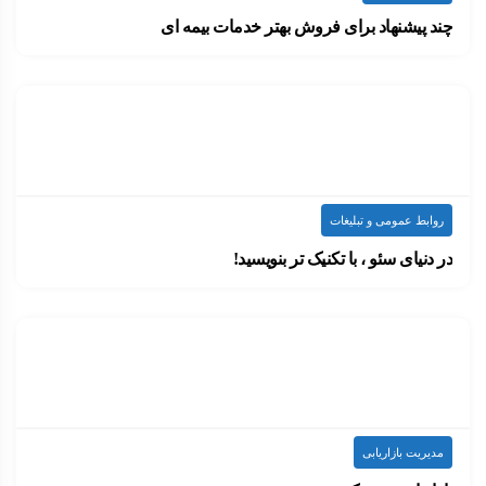
چند پیشنهاد برای فروش بهتر خدمات بیمه ای
حوزه بیمه یکی از خدماتی است که در…
۱۴۰۰-۰۷-۱۴
ارسال شده توسط
admin
787 بازدید
روابط عمومی و تبلیغات
در دنیای سئو ، با تکنیک تر بنویسید!
تکنیک نوشتن برای سئو، آن هم برای الگوریتم…
۱۴۰۰-۰۷-۱۴
ارسال شده توسط
admin
784 بازدید
مدیریت بازاریابی