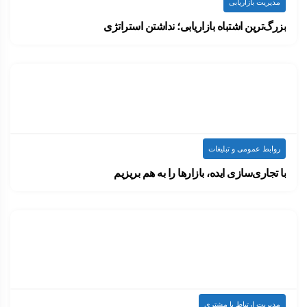
مدیریت بازاریابی
بزرگ‌ترین اشتباه بازاریابی؛ نداشتن استراتژی
این روزها دیگر تقریبا هر هفته رسانه اجتماعی…
۱۴۰۰-۰۷-۱۴
ارسال شده توسط
admin
815 بازدید
روابط عمومی و تبلیغات
با تجاری‌سازی ایده، بازارها را به هم بریزیم
فقط چند صد نفر در دنیا توانسته‌اند هفت…
۱۴۰۰-۰۷-۱۴
ارسال شده توسط
admin
881 بازدید
مدیریت ارتباط با مشتری