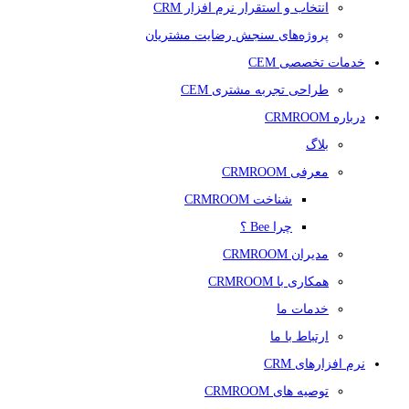
انتخاب و استقرار نرم افزار CRM
پروژه‌های سنجش رضایت مشتریان
خدمات تخصصی CEM
طراحی تجربه مشتری CEM
درباره CRMROOM
بلاگ
معرفی CRMROOM
شناخت CRMROOM
چرا Bee ؟
مدیران CRMROOM
همکاری با CRMROOM
خدمات ما
ارتباط با ما
نرم افزارهای CRM
توصیه های CRMROOM