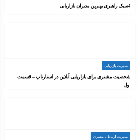
4سبک راهبری بهترین مدیران بازاریابی
برند تیمبرلند را از بچگی می‌شناسم. پدرم یکی…
۱۴۰۰-۰۷-۰۷
ارسال شده توسط
admin
813 بازدید
مدیریت بازاریابی
شخصیت مشتری برای بازاریابی آنلاین در استارتاپ​ – قسمت
اول
سرعت و چابکی یکی از خاصیتهای اصلی هر…
۱۴۰۰-۰۶-۲۲
ارسال شده توسط
admin
624 بازدید
مدیریت ارتباط با مشتری