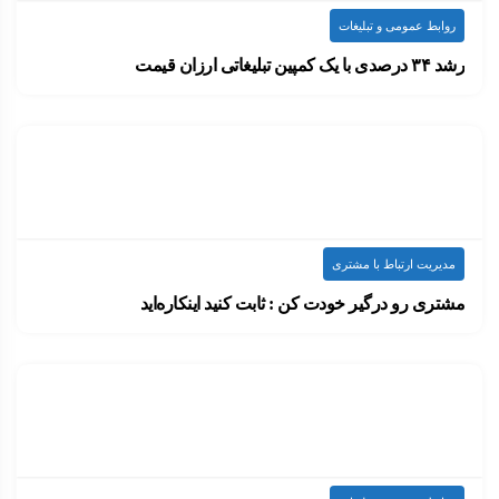
روابط عمومی و تبلیغات
رشد ۳۴ درصدی با یک کمپین تبلیغاتی ارزان قیمت
معمولاً وقتی نام از بی‌ام‌دابلیو BMW در یک…
۱۴۰۰-۰۷-۲۰
ارسال شده توسط
admin
1.04k بازدید
مدیریت ارتباط با مشتری
مشتری رو درگیر خودت کن : ثابت کنید اینکاره‌اید
نیازی نیست که هزینۀ مارکتینگ شما چند صد…
۱۴۰۰-۰۷-۱۰
ارسال شده توسط
admin
715 بازدید