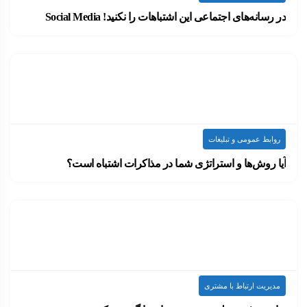
در رسانه‌های اجتماعی این اشتباهات را نکنید! Social Media
پیت بلک‌شاو Pete Blackshaw در رابطه با جذب…
۱۴۰۰-۰۶-۲۲
ارسال شده توسط
admin
622 بازدید
روابط عمومی و تبلیغات
آیا روش‌ها و استراتژی شما در مذاکرات اشتباه است؟
پیش‌تر، این مساله که چگونه باید مذاکره کرد،…
۱۴۰۰-۰۶-۰۹
ارسال شده توسط
admin
778 بازدید
مدیریت ارتباط با مشتری