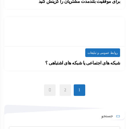
برای موفقیت بلندمدت مشتریان را گزینش کنید
جیم آدکینسون، حسابدار شرکتی در اورلاندو است که…
۱۴۰۰-۰۶-۰۹
ارسال شده توسط
admin
594 بازدید
روابط عمومی و تبلیغات
شبکه های اجتماعی یا شبکه های اشتباهی ؟
چه وقت شبکه های اجتماعی، اشتباهی می شوند؟…
۱۴۰۰-۰۶-۰۹
ارسال شده توسط
admin
617 بازدید
2
1
جستجو