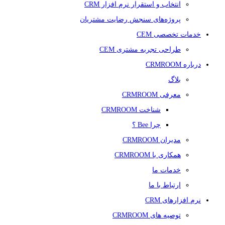
انتخاب و استقرار نرم افزار CRM
پروژه‌های سنجش رضایت مشتریان
خدمات تخصصی CEM
طراحی تجربه مشتری CEM
درباره CRMROOM
بلاگ
معرفی CRMROOM
شناخت CRMROOM
چرا Bee ؟
مدیران CRMROOM
همکاری با CRMROOM
خدمات ما
ارتباط با ما
نرم افزارهای CRM
توصیه های CRMROOM