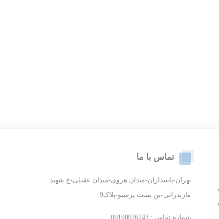
تماس با ما
تهران-پاسداران-میدان هروی-میدان عقیلی-خ شهید
مازندرانی-بن بست پرستو-پلاک9
شماره تماس : 09190026243