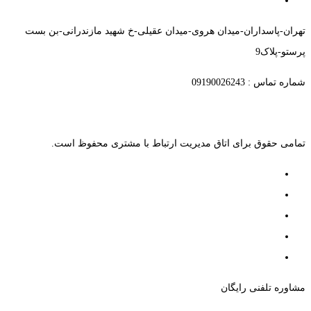
تهران-پاسداران-میدان هروی-میدان عقیلی-خ شهید مازندرانی-بن بست
پرستو-پلاک9
شماره تماس : 09190026243
تمامی حقوق برای اتاق مدیریت ارتباط با مشتری محفوظ است.
مشاوره تلفنی رایگان