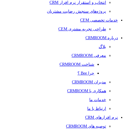
انتخاب و استقرار نرم افزار CRM
پروژه‌های سنجش رضایت مشتریان
خدمات تخصصی CEM
طراحی تجربه مشتری CEM
درباره CRMROOM
بلاگ
معرفی CRMROOM
شناخت CRMROOM
چرا Bee ؟
مدیران CRMROOM
همکاری با CRMROOM
خدمات ما
ارتباط با ما
نرم افزارهای CRM
توصیه های CRMROOM