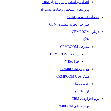
انتخاب و استقرار نرم افزار CRM
پروژه‌های سنجش رضایت مشتریان
خدمات تخصصی CEM
طراحی تجربه مشتری CEM
درباره CRMROOM
بلاگ
معرفی CRMROOM
شناخت CRMROOM
چرا Bee ؟
مدیران CRMROOM
همکاری با CRMROOM
خدمات ما
ارتباط با ما
نرم افزارهای CRM
توصیه های CRMROOM