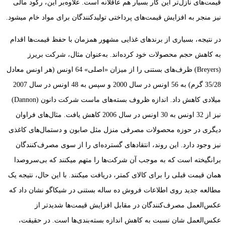
قیمت‌های نازل‌تر این کار بسیار هم عاقلانه است. علاوه‌بر این، رکود مالی
نیز منجر به افزایش قیمت‌های پرداختی تولیدکنندگان برای مواد خام می‏شو‏د.
در نتیجه، بسیاری از برندهای غذایی مشهور همزمان با حفظ قیمت‌ها اقدام
به کاهش حجم محصولات خود کرده‌اند. به‌عنوان مثال، شرکت بریرز
(Breyers) ظرف‌های بستنی را از میزان «اصلی» 64 اونس (هر اونس معادل
35/28 گرم) به 56 اونس در سال 2000 و سپس به 48 اونس در سال 2007
میلادی کاهش داد. اندازه ‏ظروف بسته‌های ماست شركت دانون (Dannon)
نیز از 32 اونس به 30 اونس در سال 2006 کاهش یافت. مثال‌های فراوان
دیگری در حوزه ‏محصولات مصرفی منزل مثل صابون و دستمال‌های کاغذی
نیز وجود دارد. این روند، انتقادهای گسترده‌ای را از سوی مصرف‌کنندگان
برانگیخته است که به موجب آن شرکت‌ها را متهم می‏کنند که بی‌سروصدا
همان قیمت قبلی را برای کالای کمتر، دریافت می‏کنند. با این حال، نتیجه ‏یک
مطالعه ‏جدید روی اطلاعات فروش ده ساله ‏بستنی در شیکاگو نشان داد که
عکس‌العمل مصرف‌کنندگان در مقابل افزایش قیمت‌ها شدیدتر از
عکس‌العمل شان نسبت به کاهش اندازه ‏بسته‌بندی‌ها است. در حقیقت،