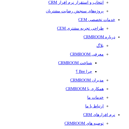
انتخاب و استقرار نرم افزار CRM
پروژه‌های سنجش رضایت مشتریان
خدمات تخصصی CEM
طراحی تجربه مشتری CEM
درباره CRMROOM
بلاگ
معرفی CRMROOM
شناخت CRMROOM
چرا Bee ؟
مدیران CRMROOM
همکاری با CRMROOM
خدمات ما
ارتباط با ما
نرم افزارهای CRM
توصیه های CRMROOM