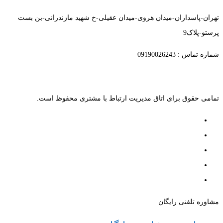
تهران-پاسداران-میدان هروی-میدان عقیلی-خ شهید مازندرانی-بن بست
پرستو-پلاک9
شماره تماس : 09190026243
تمامی حقوق برای اتاق مدیریت ارتباط با مشتری محفوظ است.
مشاوره تلفنی رایگان