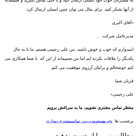
به مشتریان خوب خود ایمیلی ارسال کنید و یا حتی تماس بگیرید و صمیمانه
از آنها تشکر کنید. برای مثال می توان چنین ایمیلی ارسال کرد:
«آقای اکبری
مدیرعامل شرکت ….
امیدوارم که خوب و خوش باشید. من علی رحیمی هستم. ما تا به حال
یکدیگر را ملاقات نکرده ایم اما من صمیمانه از این که با شما همکاری می
کنم خوشحالم و برایتان آرزوی موفقیت می کنم.
قربان شما
علی رحیمی»
منتظر تماس مشتری نشویم، ما به سراغش برویم
برچسب ها:
تجربه
سئو
مدیریت_تماس
مشتری-مداری
مطالب زیر را از دست ندهید