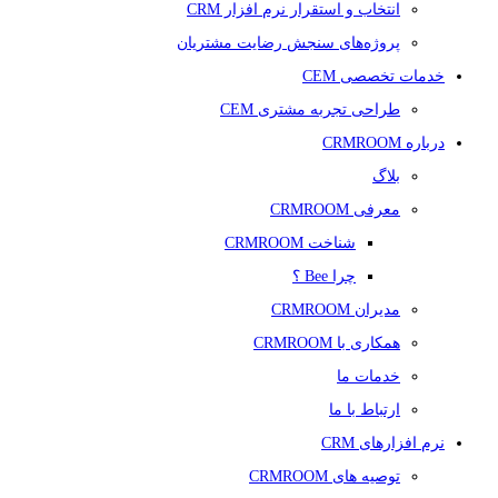
انتخاب و استقرار نرم افزار CRM
پروژه‌های سنجش رضایت مشتریان
خدمات تخصصی CEM
طراحی تجربه مشتری CEM
درباره CRMROOM
بلاگ
معرفی CRMROOM
شناخت CRMROOM
چرا Bee ؟
مدیران CRMROOM
همکاری با CRMROOM
خدمات ما
ارتباط با ما
نرم افزارهای CRM
توصیه های CRMROOM