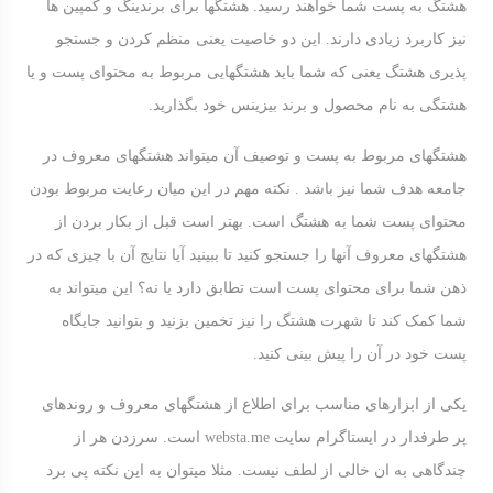
هشتگ به پست شما خواهند رسید. هشتگها برای برندینگ و کمپین ها
نیز کاربرد زیادی دارند. این دو خاصیت یعنی منظم کردن و جستجو
پذیری هشتگ یعنی که شما باید هشتگهایی مربوط به محتوای پست و یا
هشتگی به نام محصول و برند بیزینس خود بگذارید.
هشتگهای مربوط به پست و توصیف آن میتواند هشتگهای معروف در
جامعه هدف شما نیز باشد . نکته مهم در این میان رعایت مربوط بودن
محتوای پست شما به هشتگ است. بهتر است قبل از بکار بردن از
هشتگهای معروف آنها را جستجو کنید تا ببینید آیا نتایج آن با چیزی که در
ذهن شما برای محتوای پست است تطابق دارد یا نه؟ این میتواند به
شما کمک کند تا شهرت هشتگ را نیز تخمین بزنید و بتوانید جایگاه
پست خود در آن را پیش بینی کنید.
یکی از ابزارهای مناسب برای اطلاع از هشتگهای معروف و روندهای
پر طرفدار در ایستاگرام سایت websta.me است. سرزدن هر از
چندگاهی به ان خالی از لطف نیست. مثلا میتوان به این نکته پی برد