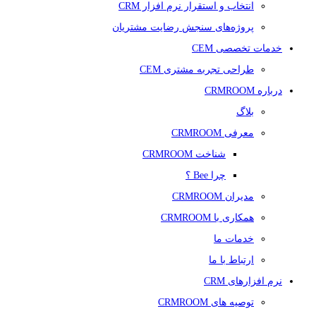
انتخاب و استقرار نرم افزار CRM
پروژه‌های سنجش رضایت مشتریان
خدمات تخصصی CEM
طراحی تجربه مشتری CEM
درباره CRMROOM
بلاگ
معرفی CRMROOM
شناخت CRMROOM
چرا Bee ؟
مدیران CRMROOM
همکاری با CRMROOM
خدمات ما
ارتباط با ما
نرم افزارهای CRM
توصیه های CRMROOM