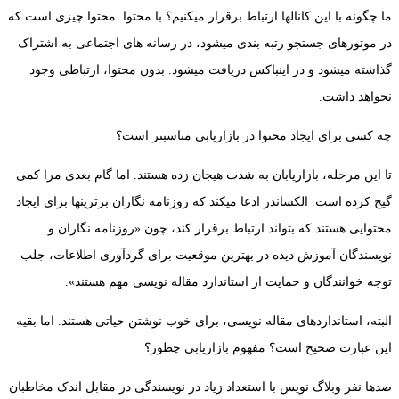
ما چگونه با این کانالها ارتباط برقرار میکنیم؟ با محتوا. محتوا چیزی است که
در موتورهای جستجو رتبه بندی میشود، در رسانه‌ های اجتماعی به اشتراک
گذاشته میشود و در اینباکس دریافت میشود. بدون محتوا، ارتباطی وجود
نخواهد داشت.
چه کسی برای ایجاد محتوا در بازاریابی مناسبتر است؟
تا این مرحله، بازاریابان به شدت هیجان زده هستند. اما گام بعدی مرا کمی
گیج کرده است. الکساندر ادعا میکند که روزنامه نگاران برترینها برای ایجاد
محتوایی هستند که بتواند ارتباط برقرار کند، چون «روزنامه نگاران و
نویسندگان آموزش دیده در بهترین موقعیت برای گردآوری اطلاعات، جلب
توجه خوانندگان و حمایت از استاندارد مقاله نویسی مهم هستند».
البته، استانداردهای مقاله نویسی، برای خوب نوشتن حیاتی هستند. اما بقیه‌
این عبارت صحیح است؟ مفهوم بازاریابی چطور؟
صدها نفر وبلاگ ‌نویس با استعداد زیاد در نویسندگی در مقابل اندک مخاطبان