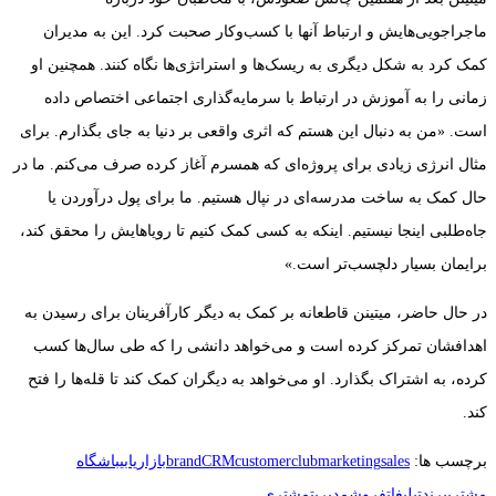
ماجراجویی‌هایش و ارتباط آنها با کسب‌وکار صحبت کرد. این به مدیران
کمک کرد به شکل دیگری به ریسک‌ها و استراتژی‌ها نگاه کنند. همچنین او
زمانی را به آموزش در ارتباط با سرمایه‌گذاری اجتماعی اختصاص داده
است. «من به دنبال این هستم که اثری واقعی بر دنیا به جای بگذارم. برای
مثال انرژی زیادی برای پروژه‌ای که همسرم آغاز کرده صرف می‌کنم. ما در
حال کمک به ساخت مدرسه‌ای در نپال هستیم. ما برای پول درآوردن یا
جاه‌طلبی اینجا نیستیم. اینکه به کسی کمک کنیم تا رویاهایش را محقق کند،
برایمان بسیار دلچسب‌تر است.»
در حال حاضر، میتینن قاطعانه بر کمک به دیگر کارآفرینان برای رسیدن به
اهدافشان تمرکز کرده است و می‌خواهد دانشی را که طی سال‌ها کسب
کرده، به اشتراک بگذارد. او می‌خواهد به دیگران کمک کند تا قله‌ها را فتح
کند.
برچسب ها:
sales
marketing
customerclub
CRM
brand
بازاریابی
باشگاه
مشتری
برند
تبلیغات
فروش
مدیریت
مشتری