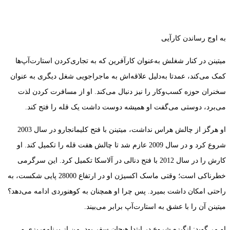
به اوج رساندن کارآیی
میتینن در کنار شغلش به‌عنوان کارآفرین که به تجاری‌کردن استارت‌آپ‌ها
کمک می‌کند، عمدتا به‌دلیل علاقه‌اش به ماجراجویی شغل دیگری به عنوان
سخنران حوزه کسب‌وکار را نیز دنبال می‌کند. او از مسافرت کردن لذت
می‌برد، دوستی می‌گفت او همیشه دوست داشت یک قله را فتح کند.
او هرگز از چالش هراس نداشت، میتینن با فتح کلیمانجارو در سال 2003
شروع کرد و در سال 2009 عازم شد تا چالش هفت قله را تکمیل کند. او
کارش را در سال 2012 با فتح دنالی در آلاسکا تکمیل کرد. این سرگرمی
خطرناکی است؛ وقتی ماسک اکسیژن او در ارتفاع 28000 پایی شکست، به
راحتی امکان داشت بمیرد. پس چرا او همچنان به کوهنوردی ادامه می‌دهد؟
میتینن آن را با عشق به استارت‌آپ برابر می‌بیند.
او می‌گوید: انگیزه شروع در ابتدا هیجان سفر بود. من از برنامه‌ریزی و