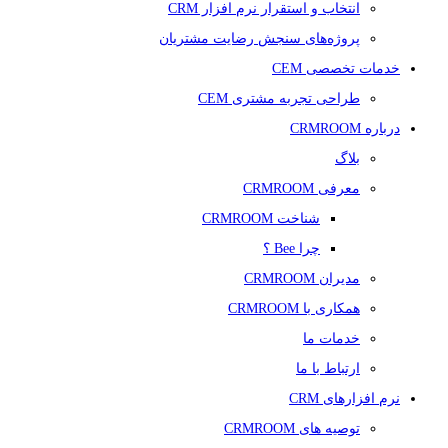
انتخاب و استقرار نرم افزار CRM
پروژه‌های سنجش رضایت مشتریان
خدمات تخصصی CEM
طراحی تجربه مشتری CEM
درباره CRMROOM
بلاگ
معرفی CRMROOM
شناخت CRMROOM
چرا Bee ؟
مدیران CRMROOM
همکاری با CRMROOM
خدمات ما
ارتباط با ما
نرم افزارهای CRM
توصیه های CRMROOM