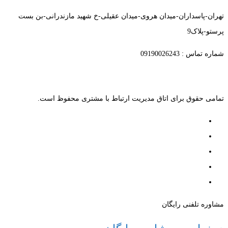
تهران-پاسداران-میدان هروی-میدان عقیلی-خ شهید مازندرانی-بن بست
پرستو-پلاک9
شماره تماس : 09190026243
تمامی حقوق برای اتاق مدیریت ارتباط با مشتری محفوظ است.
مشاوره تلفنی رایگان