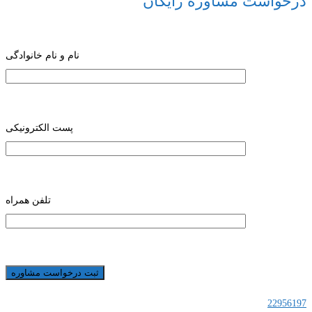
درخواست مشاوره رایگان
نام و نام خانوادگی
پست الکترونیکی
تلفن همراه
22956197