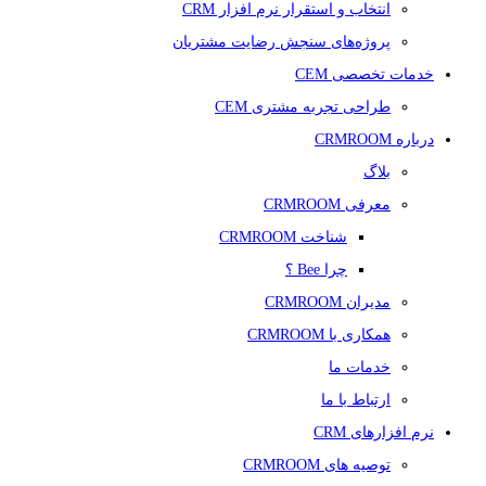
انتخاب و استقرار نرم افزار CRM
پروژه‌های سنجش رضایت مشتریان
خدمات تخصصی CEM
طراحی تجربه مشتری CEM
درباره CRMROOM
بلاگ
معرفی CRMROOM
شناخت CRMROOM
چرا Bee ؟
مدیران CRMROOM
همکاری با CRMROOM
خدمات ما
ارتباط با ما
نرم افزارهای CRM
توصیه های CRMROOM