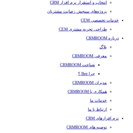
انتخاب و استقرار نرم افزار CRM
پروژه‌های سنجش رضایت مشتریان
خدمات تخصصی CEM
طراحی تجربه مشتری CEM
درباره CRMROOM
بلاگ
معرفی CRMROOM
شناخت CRMROOM
چرا Bee ؟
مدیران CRMROOM
همکاری با CRMROOM
خدمات ما
ارتباط با ما
نرم افزارهای CRM
توصیه های CRMROOM