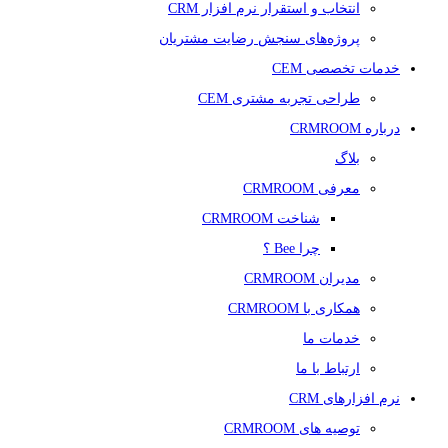
انتخاب و استقرار نرم افزار CRM
پروژه‌های سنجش رضایت مشتریان
خدمات تخصصی CEM
طراحی تجربه مشتری CEM
درباره CRMROOM
بلاگ
معرفی CRMROOM
شناخت CRMROOM
چرا Bee ؟
مدیران CRMROOM
همکاری با CRMROOM
خدمات ما
ارتباط با ما
نرم افزارهای CRM
توصیه های CRMROOM