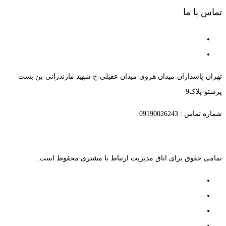
تماس با ما
تهران-پاسداران-میدان هروی-میدان عقیلی-خ شهید مازندرانی-بن بست
پرستو-پلاک9
شماره تماس : 09190026243
تمامی حقوق برای اتاق مدیریت ارتباط با مشتری محفوظ است.