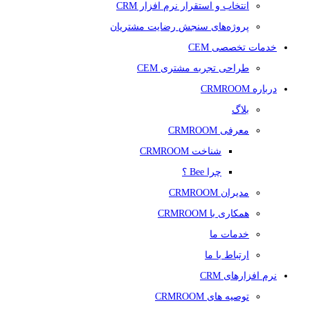
انتخاب و استقرار نرم افزار CRM
پروژه‌های سنجش رضایت مشتریان
خدمات تخصصی CEM
طراحی تجربه مشتری CEM
درباره CRMROOM
بلاگ
معرفی CRMROOM
شناخت CRMROOM
چرا Bee ؟
مدیران CRMROOM
همکاری با CRMROOM
خدمات ما
ارتباط با ما
نرم افزارهای CRM
توصیه های CRMROOM