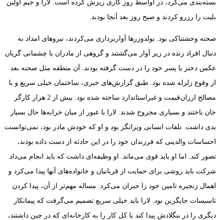
بسته‌بندی می‌کرد، در اواسط روز کاری ریزش کرده است. لارا و جیم اولین
بلیت را رزرو کردند و صبح روز بعد آنجا بودند.
صحنه وحشتناکی بود. بولدوزرها آواربرداری می‌کردند، نیروهای امداد به
دنبال افراد زنده در زیر آوار می‌گشتند و گروهی از مادران با چشمانی گریان
عکس دختر یا پسر خود را در دست گرفته بودند. آن منطقه مثل صحنه بعد
از وقوع زلزله شده بود. طبق گزارش‌های خبری، ساختمان خیلی سریع و با
مصالح ارزان‌قیمت و غیراستاندارد ساخته شده بود. بیش از 2 هزار کارگر
جان باختند و بسیاری مجروح شدند. لارا با عبور از میان خرابه‌ها حال بسیار
بدی داشت. تلفات انسانی ویرانگر بود و او که خودش مادر بود، نمی‌توانست
احساسات والدینی که فرزندان خود را در این حادثه از دست داده بودند،
تصور کند. اما او باید قوی می‌ماند. او وظیفه‌ای داشت که باید انجام می‌داد.
شرکت باید روشی برای حمایت از قربانیان و خانواده‌های آنها پیدا می‌کرد و
اهمال زنجیره تامین خود را جبران می‌کرد. مساله مهم‌تر از آن، پیدا کردن
تاسیسات جایگزین بود. لارا باید خیلی سریع تصمیم می‌گرفت که پیمانکار
دیگری را در بنگلادش پیدا کند یا کل کار را به کارخانه‌ای که در چین داشتند،