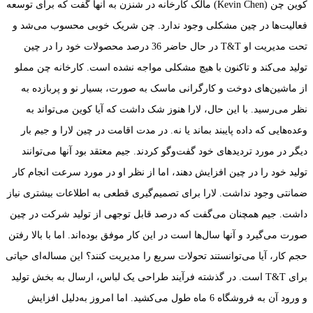
کوین چن (Kevin Chen) مالک کارخانه در شنزن به آنها گفت که برای توسعه
فعالیت‌ها در چین مشکلی وجود ندارد. چن شریک خوبی محسوب می‌شد و
تحت مدیریت او T&T در حال حاضر 36 درصد محصولات خود را در چین
تولید می‌کند و تاکنون با هیچ مشکلی مواجه نشده است. کارخانه چن مملو
از ماشین‌های دوخت و کارگرانی ماسک به صورت، بسیار نو و پربازده به
نظر می‌رسید. با این حال، لارا هنوز شک داشت که آیا کوین می‌تواند به
وعده‌هایی که داده پایبند بماند یا نه. در مدت اقامت در چین لارا و جیم بار
دیگر در مورد تردیدهای خود گفت‌وگو کردند. جیم معتقد بود آنها می‌توانند
تولید خود را در چین افزایش دهند، اما از نظر او در مورد سرعت انجام کار
ضمانتی وجود نداشت. لارا برای تصمیم‌گیری قطعی به اطلاعات بیشتری نیاز
داشت. جیم همچنان می‌گفت که درصد قابل توجهی از تولید شرکت در چین
صورت می‌گیرد و آنها سال‌ها است در این کار موفق بوده‌اند. اما با بالا رفتن
حجم کار، آیا می‌توانستند تحولات سریع را مدیریت کنند؟ این مساله‌ای حیاتی
برای T&T است. در گذشته فرآیند طراحی یک لباس، ارسال به بخش تولید
و ورود آن به فروشگاه 6 ماه طول می‌کشید. اما امروز به‌دلیل افزایش