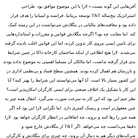
آفریقایی این گونه نیست.» لارا با این موضوع موافق بود. طراحی
استراتژیک پنج‌ساله T&T توسعه بریتانیا، فرانسه و اسپانیا را هدف قرار
داده بود و معافیت‌های مالیاتی در بنگلادش می‌توانست در این زمینه کمک
کند. اما معایب چه بود؟ اگرچه بنگلادش قوانین و مقررات و استانداردهایی
برای تامین ایمنی نیروی کار تدوین کرده، اما این قوانین اغلب نادیده گرفته
می‌شدند. لارا هیچ اطلاعی از اینکه ساختمان کارخانه داکا در چنین شرایط
بدی قرار گرفته نداشت، اما مالکان آن مسلما اهمیتی به موضوع نداده بودند
و بازرسان هم اهمال کرده بودند. همچنین سطح فساد و بی‌نظمی اداری در
این کشور بسیار بالا است. آیا آنها می‌توانستند این شرایط را بهتر کنند؟ آیا
این کار با تشکیل یک ائتلاف صنعتی برای ایمنی کارگران امکان‌پذیر است؟
نظر جیم این بود که این کار به سرعت صورت نمی‌گیرد. انتقال همه چیز به
چین معقول‌تر است و ریسک کمتری دارد. اما نگرانی لارا این بود که اگر
همه چیز را رها کنند و بروند، چه اتفاقاتی در انتظار کارگران خواهد بود. لارا
دقیقا می‌دانست چه می‌خواهد. اگر T&T از بنگلادش خارج شود و
شرکت‌های دیگر هم به دنبال آن بروند، چه چیزی برای بنگلادش و کارگران