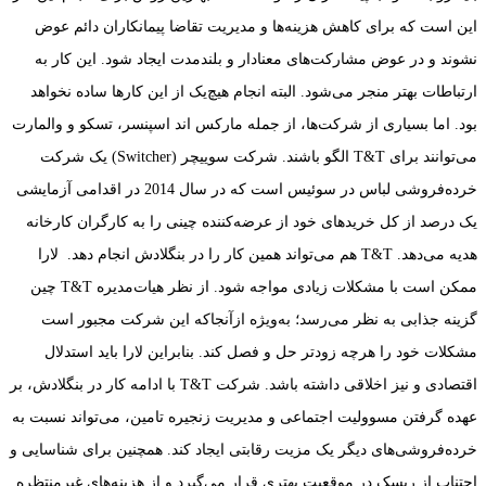
این است که برای کاهش هزینه‌ها و مدیریت تقاضا پیمانکاران دائم عوض
نشوند و در عوض مشارکت‌های معنادار و بلندمدت ایجاد شود. این کار به
ارتباطات بهتر منجر می‌شود. البته انجام هیچ‌یک از این کارها ساده نخواهد
بود. اما بسیاری از شرکت‌ها، از جمله مارکس اند اسپنسر، تسکو و والمارت
می‌توانند برای T&T الگو باشند. شرکت سوییچر (Switcher) یک شرکت
خرده‌فروشی لباس در سوئیس است که در سال 2014 در اقدامی آزمایشی
یک درصد از کل خریدهای خود از عرضه‌کننده چینی را به کارگران کارخانه
هدیه می‌دهد. T&T هم می‌تواند همین کار را در بنگلادش انجام دهد. لارا
ممکن است با مشکلات زیادی مواجه شود. از نظر هیات‌مدیره T&T چین
گزینه‌ جذابی به نظر می‌رسد؛ به‌ویژه از‌آنجا‌که این شرکت مجبور است
مشکلات خود را هر‌چه زودتر حل و فصل کند. بنابراین لارا باید استدلال
اقتصادی و نیز اخلاقی داشته باشد. شرکت T&T با ادامه کار در بنگلادش، بر
عهده گرفتن مسوولیت اجتماعی و مدیریت زنجیره تامین، می‌تواند نسبت به
خرده‌فروشی‌های دیگر یک مزیت رقابتی ایجاد کند. همچنین برای شناسایی و
اجتناب از ریسک در موقعیت بهتری قرار می‌گیرد و از هزینه‌های غیرمنتظره