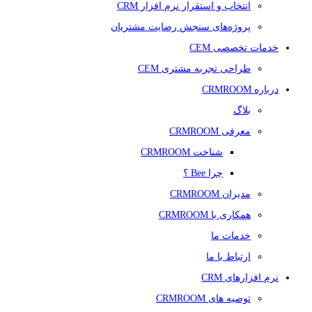
انتخاب و استقرار نرم افزار CRM
پروژه‌های سنجش رضایت مشتریان
خدمات تخصصی CEM
طراحی تجربه مشتری CEM
درباره CRMROOM
بلاگ
معرفی CRMROOM
شناخت CRMROOM
چرا Bee ؟
مدیران CRMROOM
همکاری با CRMROOM
خدمات ما
ارتباط با ما
نرم افزارهای CRM
توصیه های CRMROOM