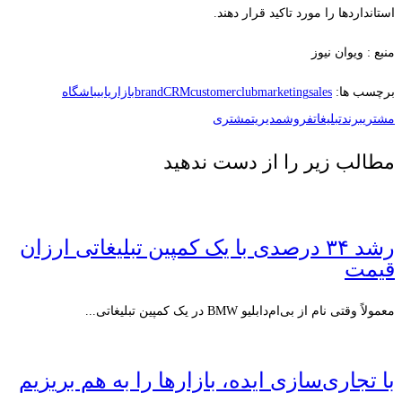
استانداردها را مورد تاکید قرار دهند.
منبع : ویوان نیوز
برچسب ها:
sales
marketing
customerclub
CRM
brand
بازاریابی
باشگاه
مشتری
برند
تبلیغات
فروش
مدیریت
مشتری
مطالب زیر را از دست ندهید
رشد ۳۴ درصدی با یک کمپین تبلیغاتی ارزان
قیمت
معمولاً وقتی نام از بی‌ام‌دابلیو BMW در یک کمپین تبلیغاتی...
با تجاری‌سازی ایده، بازارها را به هم بریزیم