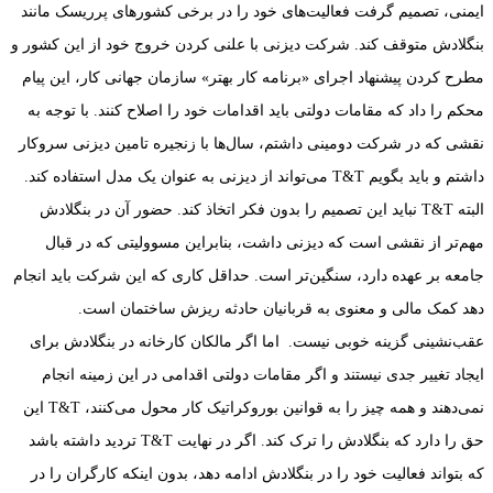
ایمنی، تصمیم گرفت فعالیت‌های خود را در برخی کشورهای پرریسک مانند
بنگلادش متوقف کند. شرکت دیزنی با علنی کردن خروج خود از این کشور و
مطرح کردن پیشنهاد اجرای «برنامه کار بهتر» سازمان جهانی کار، این پیام
محکم را داد که مقامات دولتی باید اقدامات خود را اصلاح کنند. با توجه به
نقشی که در شرکت دومینی داشتم، سال‌ها با زنجیره تامین دیزنی سروکار
داشتم و باید بگویم T&T می‌تواند از دیزنی به عنوان یک مدل استفاده کند.
البته T&T نباید این تصمیم را بدون فکر اتخاذ کند. حضور آن در بنگلادش
مهم‌تر از نقشی است که دیزنی داشت، بنابراین مسوولیتی که در قبال
جامعه بر عهده دارد، سنگین‌تر است. حداقل کاری که این شرکت باید انجام
دهد کمک مالی و معنوی به قربانیان حادثه ریزش ساختمان است.
عقب‌نشینی گزینه خوبی نیست. اما اگر مالکان کارخانه در بنگلادش برای
ایجاد تغییر جدی نیستند و اگر مقامات دولتی اقدامی در این زمینه انجام
نمی‌دهند و همه چیز را به قوانین بوروکراتیک کار محول می‌کنند، T&T این
حق را دارد که بنگلادش را ترک کند. اگر در نهایت T&T تردید داشته باشد
که بتواند فعالیت خود را در بنگلادش ادامه دهد، بدون اینکه کارگران را در