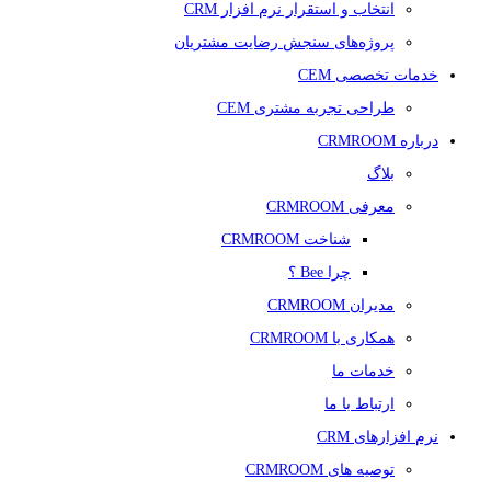
انتخاب و استقرار نرم افزار CRM
پروژه‌های سنجش رضایت مشتریان
خدمات تخصصی CEM
طراحی تجربه مشتری CEM
درباره CRMROOM
بلاگ
معرفی CRMROOM
شناخت CRMROOM
چرا Bee ؟
مدیران CRMROOM
همکاری با CRMROOM
خدمات ما
ارتباط با ما
نرم افزارهای CRM
توصیه های CRMROOM