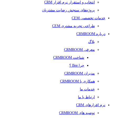
انتخاب و استقرار نرم افزار CRM
پروژه‌های سنجش رضایت مشتریان
خدمات تخصصی CEM
طراحی تجربه مشتری CEM
درباره CRMROOM
بلاگ
معرفی CRMROOM
شناخت CRMROOM
چرا Bee ؟
مدیران CRMROOM
همکاری با CRMROOM
خدمات ما
ارتباط با ما
نرم افزارهای CRM
توصیه های CRMROOM