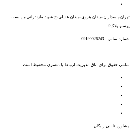
تهران-پاسداران-میدان هروی-میدان عقیلی-خ شهید مازندرانی-بن بست
پرستو-پلاک9
شماره تماس : 09190026243
تمامی حقوق برای اتاق مدیریت ارتباط با مشتری محفوظ است.
مشاوره تلفنی رایگان