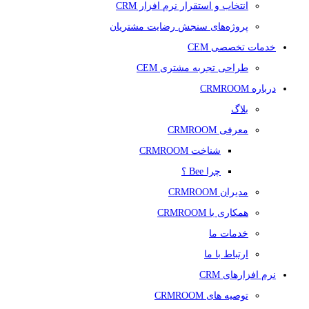
انتخاب و استقرار نرم افزار CRM
پروژه‌های سنجش رضایت مشتریان
خدمات تخصصی CEM
طراحی تجربه مشتری CEM
درباره CRMROOM
بلاگ
معرفی CRMROOM
شناخت CRMROOM
چرا Bee ؟
مدیران CRMROOM
همکاری با CRMROOM
خدمات ما
ارتباط با ما
نرم افزارهای CRM
توصیه های CRMROOM