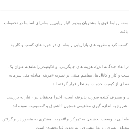
ه به توسعه روابط قوی با مشتریان بودیم. #بازاریابی_رابطه_ای اساسا در تحقیقات
یافت.
کسب کرد و نظریه های بازاریابی رابطه ای در حوزه های کسب و کار به
 ابعاد چندگانه اش)، هزینه های جایگزینی، و #کیفیت_رابطه(به عنوان یک
ب و کار و کانال ها، مفاهیم مبتنی بر نظریه #هزینه_مبادله،مثل سرمایه
 ای از کیفیت خدمات مد نظر قرار گرفته اند.
ابی و مصرف کننده صورت پذیرفته است، اخیرا محققان نیز ، نیاز به بررسی
شروع به اندازه گیری مفاهیمی همچون #اشتیاق و #صمیمیت نموده اند.
ابطه ایی با وسعت بخشیدن به تمرکز بر#تجربه _مشتری به منظور در برگرفتن
 مختلف تئوری روابط مشتری ، به شدت غنا بخشیده است.