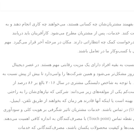
 بفهمند مشتریان‌شان چه کسانی هستند، می‌خواهند چه کاری انجام دهند و به
 کنند. خدمات، پس از مشتریان مطرح می‌شود. کارآفرینان باید دریابند
درخواست کمک چه انتظاراتی دارند. مکان در مرحله آخر قرار می‌گیرد. مهم
با کسب‌وکار ما در تعامل باشند.
 نسبت به بقیه افراد دارای یک مزیت رقابتی مهم هستند. در عصر دیجیتال
روز مشکل‌تر می‌شود و همین شرکت‌ها را وامی‌دارد تا بیش از پیش نسبت به
بهبود و اصلاح راهبردهای خدمات مشتریان‌شان اقدام کنند. با توجه به شاخص دلبستگی مشتری در سال ۲۰۱۶ بالغ بر ۸۶ درصد از
کم یکی از مولفه‌های زیر می‌دانند: شرکتی که نیازهای‌شان را به راحتی
نه است یا اینکه آنها قادرند هر زمان که بخواهند از طریق تلفن، ایمیل،
چت‌های آنلاین و سیستم پیام‌رسان با شرکت(User Friendly) در تماس باشند. خدمات مشتریان تاثیر شگرفی بر هویت کلی و سودآوری
یک شرکت دارد، اما تعداد محدودی از کسب‌وکارها به این نقطه تماس (Touch point) با مصرف‌کنندگان به اندازه کافی اهمیت می‌دهند.
یمت‌ها و کیفیت محصولات یکسان باشند، مصرف‌کنندگانی که خدمات