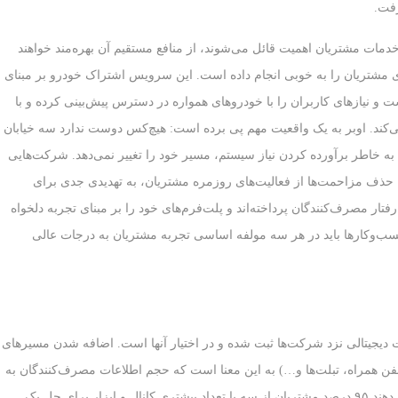
رفت.
دمات مشتریان اهمیت قائل می‌شوند، از منافع مستقیم آن بهره‌مند خواهند
لبسته‌سازی مشتریان را به خوبی انجام داده است. این سرویس اشتراک خودرو بر مبنای
 و نیازهای کاربران را با خودروهای همواره در دسترس پیش‌بینی کرده و با
ند. اوبر به یک واقعیت مهم پی برده است: هیچ‌کس دوست ندارد سه خیابان
به خاطر برآورده کردن نیاز سیستم، مسیر خود را تغییر نمی‌دهد. شرکت‌هایی
اوبر، آمازون (Amazon) و گراب‌ هاب (GrubHub)، با حذف مزاحمت‌ها از فعالیت‌های روزمره مشتریان، به تهدیدی جدی برای
تار مصرف‌کنندگان پرداخته‌اند و پلت‌فرم‌های خود را بر مبنای تجربه دلخواه
ر، کسب‌وکارها باید در هر سه مولفه اساسی تجربه مشتریان به درجات عالی
یجیتالی نزد شرکت‌ها ثبت شده و در اختیار آنها است. اضافه شدن مسیرهای
لفن همراه، تبلت‌ها و…) به این معنا است که حجم اطلاعات مصرف‌کنندگان به
سرعت در حال افزایش است. جدیدترین آمارها نشان می‌دهند ۹۵ درصد مشتریان از سه یا تعداد بیشتری کانال و ابزار برای حل یک